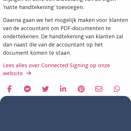
‘natte handtekening’ toevoegen.
Daarna gaan we het mogelijk maken voor klanten
van de accountant om PDF-documenten te
ondertekenen. De handtekening van klanten zal
dan naast die van de accountant op het
document komen te staan.
Lees alles over Connected Signing op onze
website.
Delen via Facebook
Delen
Delen via Facebook Messenger
Delen
Delen via Twitter
Delen
Delen via LinkedIn
Delen
Delen via Pinterest
Delen
Delen via Em
Delen
Delen
Delen
via
via
via
via
via
via
via
Facebook
Facebook
Twitter
LinkedIn
Pinterest
Email
What