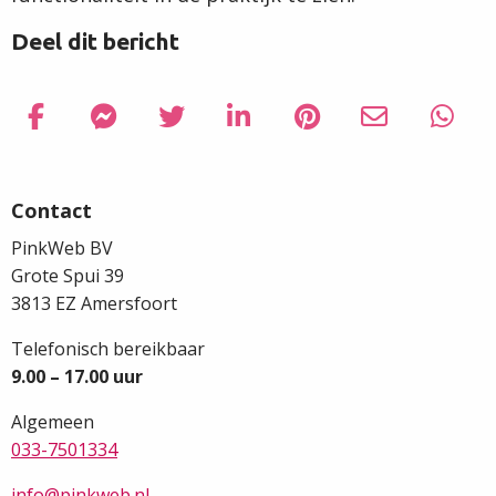
Deel dit bericht
Delen via Facebook
Delen
Delen via Facebook Messenger
Delen
Delen via Twitter
Delen
Delen via LinkedIn
Delen
Delen via Pinterest
Delen
Delen via Em
Delen
Delen
Delen
Site
via
via
via
via
via
via
via
footer
Facebook
Facebook
Twitter
LinkedIn
Pinterest
Email
What
Contact
PinkWeb BV
Grote Spui 39
3813 EZ Amersfoort
Telefonisch bereikbaar
9.00 – 17.00 uur
Algemeen
033-7501334
info@pinkweb.nl