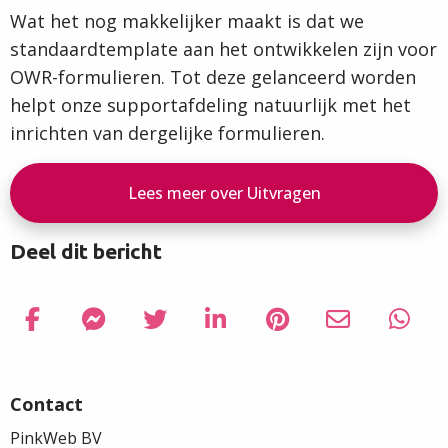
Wat het nog makkelijker maakt is dat we
standaardtemplate aan het ontwikkelen zijn voor
OWR-formulieren. Tot deze gelanceerd worden
helpt onze supportafdeling natuurlijk met het
inrichten van dergelijke formulieren.
Lees meer over Uitvragen
Deel dit bericht
Delen via Facebook
Delen
Delen via Facebook Messenger
Delen
Delen via Twitter
Delen
Delen via LinkedIn
Delen
Delen via Pinterest
Delen
Delen via Em
Delen
Delen
Delen
Site
via
via
via
via
via
via
via
footer
Facebook
Facebook
Twitter
LinkedIn
Pinterest
Email
What
Contact
PinkWeb BV