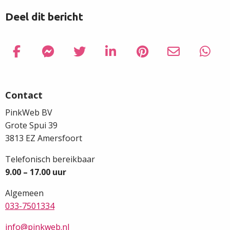
Deel dit bericht
Delen via Facebook
Delen
Delen via Facebook Messenger
Delen
Delen via Twitter
Delen
Delen via LinkedIn
Delen
Delen via Pinterest
Delen
Delen via Em
Delen
Delen
Delen
Site
via
via
via
via
via
via
via
footer
Facebook
Facebook
Twitter
LinkedIn
Pinterest
Email
What
Contact
PinkWeb BV
Grote Spui 39
3813 EZ Amersfoort
Telefonisch bereikbaar
9.00 – 17.00 uur
Algemeen
033-7501334
info@pinkweb.nl