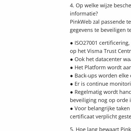
4. Op welke wijze besch
informatie?
PinkWeb zal passende t
gegevens te beveiligen t
● ISO27001 certificering
op het Visma Trust Centr
● Ook het datacenter waa
● Het Platform wordt aa
● Back-ups worden elke 
● Er is continue monitor
● Regelmatig wordt handm
beveiliging nog op orde i
● Voor belangrijke taken
certificaat verplicht geste
5. Hoe lang bewaart Pi