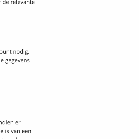
r de relevante
ount nodig,
nde gegevens
ndien er
e is van een