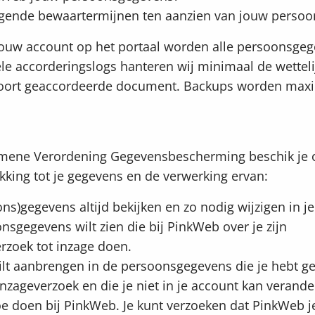
lgende bewaartermijnen ten aanzien van jouw perso
jouw account op het portaal worden alle persoonsge
le accorderingslogs hanteren wij minimaal de wetteli
soort geaccordeerde document. Backups worden max
mene Verordening Gegevensbescherming beschik je 
kking tot je gegevens en de verwerking ervan:
ons)gegevens altijd bekijken en zo nodig wijzigen in je
nsgegevens wilt zien die bij PinkWeb over je zijn
erzoek tot inzage doen.
ilt aanbrengen in de persoonsgegevens die je hebt g
inzageverzoek en die je niet in je account kan verande
oe doen bij PinkWeb. Je kunt verzoeken dat PinkWeb j