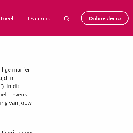
Online demo
ctueel
Over ons
ilige manier
ijd in
. In dit
oel. Tevens
king van jouw
tisering voor