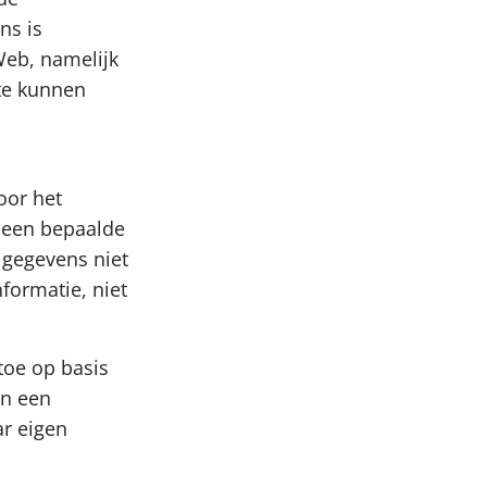
ns is
Web, namelijk
 te kunnen
oor het
t een bepaalde
 gegevens niet
formatie, niet
toe op basis
an een
ar eigen