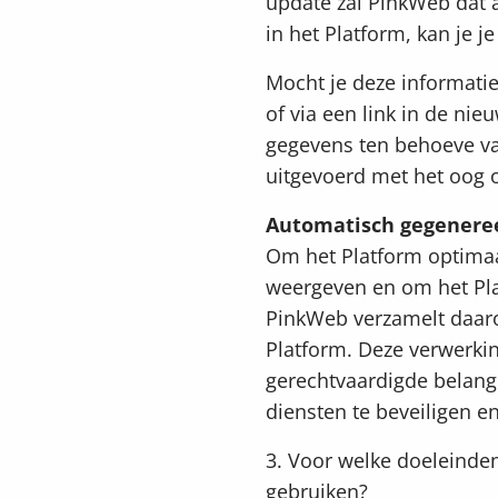
update zal PinkWeb dat 
in het Platform, kan je 
Mocht je deze informatie
of via een link in de ni
gegevens ten behoeve v
uitgevoerd met het oog 
Automatisch gegenere
Om het Platform optimaa
weergeven en om het Pla
PinkWeb verzamelt daaro
Platform. Deze verwerkin
gerechtvaardigde belan
diensten te beveiligen e
3. Voor welke doeleinden
gebruiken?