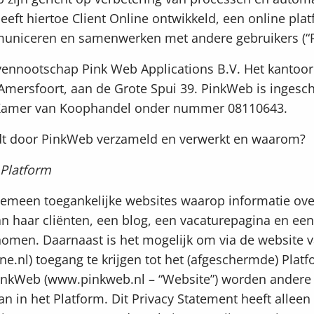
eeft hiertoe Client Online ontwikkeld, een online pl
uniceren en samenwerken met andere gebruikers (“P
vennootschap Pink Web Applications B.V. Het kantoo
) Amersfoort, aan de Grote Spui 39. PinkWeb is ingesc
 Kamer van Koophandel onder nummer 08110643.
dt door PinkWeb verzameld en verwerkt en waarom?
 Platform
meen toegankelijke websites waarop informatie ove
an haar cliënten, een blog, een vacaturepagina en een
nomen. Daarnaast is het mogelijk om via de website v
ne.nl) toegang te krijgen tot het (afgeschermde) Plat
inkWeb (www.pinkweb.nl – “Website”) worden andere
n in het Platform. Dit Privacy Statement heeft alleen