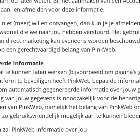
aan jou laten weten. Bij het aanmaken van een Accou
je aan- en afmelden voor deze informatie.
 niet (meer) willen ontvangen, dan kun je je afmelden
euwsbrief die we naar jou hebben verstuurd. Het gebrui
an direct marketing kan eveneens worden beschouwd
op een gerechtvaardigd belang van PinkWeb.
erde informatie
l te kunnen laten werken (bijvoorbeeld om pagina’s
tform te beveiligen heeft PinkWeb bepaalde informat
m automatisch gegenereerde informatie over jouw g
g van jouw gegevens is noodzakelijk voor de beharti
gen van PinkWeb, namelijk het belang van PinkWeb o
n zo gebruiksvriendelijk mogelijk aan te kunnen biede
 zal PinkWeb informatie over jou