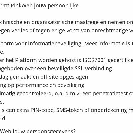
ermt PinkWeb jouw persoonlijke
echnische en organisatorische maatregelen nemen o
egen verlies of tegen enige vorm van onrechtmatige v
, norm voor informatiebeveiliging. Meer informatie is 
e.
r het Platform worden gehost is ISO27001 gecertific
ngeboden over een beveiligde SSL-verbinding
dag gemaakt en off-site opgeslagen
ing op performance en beveiliging
atig gecontroleerd, o.a. d.m.v. een penetratietest o
s.
 is een extra PIN-code, SMS-token of ondertekening 
ld.
nkWeb jouw persoonsgegevens?