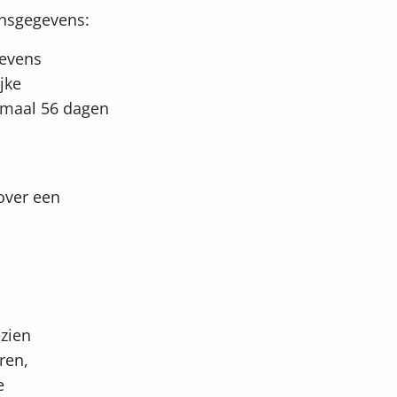
onsgegevens:
gevens
jke
imaal 56 dagen
over een
ezien
ren,
e