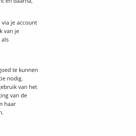
nt en daarna,
 via je account
k van je
 als
 goed te kunnen
ie nodig.
ebruik van het
ging van de
m haar
n.