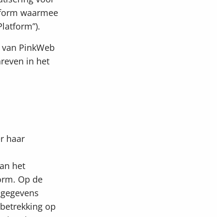
atform waarmee
latform”).
r van PinkWeb
hreven in het
r haar
an het
form. Op de
 gegevens
 betrekking op