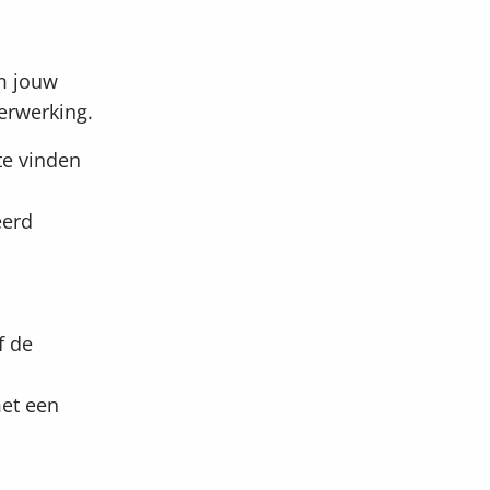
m jouw
erwerking.
te vinden
eerd
f de
met een