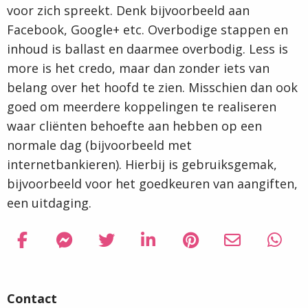
voor zich spreekt. Denk bijvoorbeeld aan
Facebook, Google+ etc. Overbodige stappen en
inhoud is ballast en daarmee overbodig. Less is
more is het credo, maar dan zonder iets van
belang over het hoofd te zien. Misschien dan ook
goed om meerdere koppelingen te realiseren
waar cliënten behoefte aan hebben op een
normale dag (bijvoorbeeld met
internetbankieren). Hierbij is gebruiksgemak,
bijvoorbeeld voor het goedkeuren van aangiften,
een uitdaging.
Delen via Facebook
Delen
Delen via Facebook Messenger
Delen
Delen via Twitter
Delen
Delen via LinkedIn
Delen
Delen via Pinterest
Delen
Delen via Em
Delen
Delen
Delen
Site
via
via
via
via
via
via
via
footer
Facebook
Facebook
Twitter
LinkedIn
Pinterest
Email
What
Contact