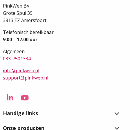
PinkWeb BV
Grote Spui 39
3813 EZ Amersfoort
Telefonisch bereikbaar
9.00 – 17.00 uur
Algemeen
033-7501334
info@pinkweb.nl
support@pinkweb.nl
Ga
Ga
naar
naar
Handige links
LinkedIn
YouTube
Onze producten