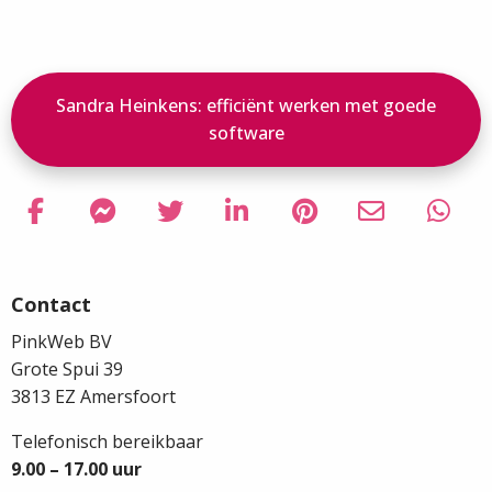
Sandra Heinkens: efficiënt werken met goede
software
Delen via Facebook
Delen
Delen via Facebook Messenger
Delen
Delen via Twitter
Delen
Delen via LinkedIn
Delen
Delen via Pinterest
Delen
Delen via Em
Delen
Delen
Delen
Site
via
via
via
via
via
via
via
footer
Facebook
Facebook
Twitter
LinkedIn
Pinterest
Email
What
Contact
PinkWeb BV
Grote Spui 39
3813 EZ Amersfoort
Telefonisch bereikbaar
9.00 – 17.00 uur