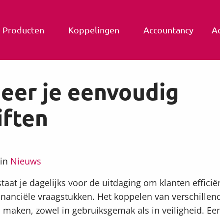
Producten
Koppelingen
Accountancy
A
eer je eenvoudig
iften
 in
Nieuws
aat je dagelijks voor de uitdaging om klanten efficiën
nanciële vraagstukken. Het koppelen van verschillen
l maken, zowel in gebruiksgemak als in veiligheid. Ee