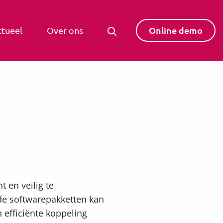
Online demo
ctueel
Over ons
t en veilig te
de softwarepakketten kan
n efficiënte koppeling