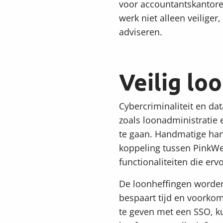
voor accountantskantoren
werk niet alleen veiliger
adviseren.
Veilig lo
Cybercriminaliteit en da
zoals loonadministratie 
te gaan. Handmatige han
koppeling tussen PinkWeb
functionaliteiten die erv
De loonheffingen worden
bespaart tijd en voorko
te geven met een SSO, ku