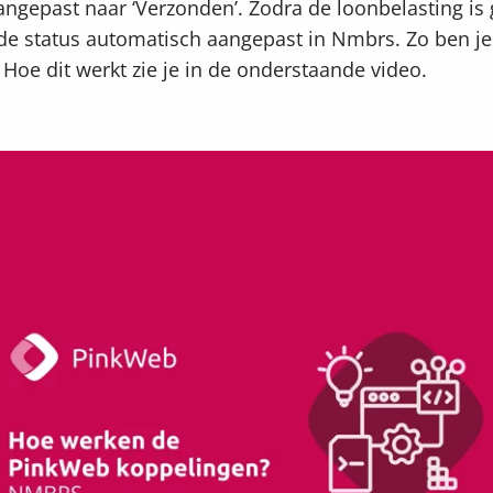
ngepast naar ‘Verzonden’. Zodra de loonbelasting is
de status automatisch aangepast in Nmbrs. Zo ben je 
 Hoe dit werkt zie je in de onderstaande video.