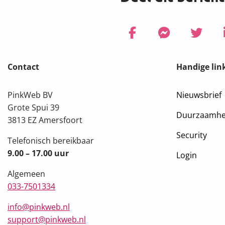
Delen via Facebook
Delen
Delen via Fac
Delen
Delen v
Delen
Site
via
via
via
Facebook
Facebook
Twitter
Contact
Handige lin
footer
PinkWeb BV
Nieuwsbrief
Grote Spui 39
Duurzaamhe
3813 EZ Amersfoort
Security
Telefonisch bereikbaar
9.00 – 17.00 uur
Login
Algemeen
033-7501334
info@pinkweb.nl
support@pinkweb.nl