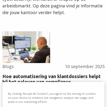
arbeidsmarkt. Op deze pagina vind je informatie
die jouw kantoor verder helpt.
Lees
verder
Blogs
10 september 2025
Hoe automatisering van klantdossiers helpt
bij het naleven van compliance
By clicking “Accept All Cookies”, you agree to the storing of cookies
De druk op compliance binnen
on your device to enhance site navigation, analyze site usage, and
accountantskantoren neemt snel toe. Nieuwe
assist in our marketing efforts.