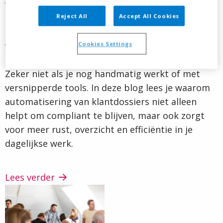
wetgeving volgt elkaar in rap tempo op, terwijl
toezichthouders scherper handhaven.
Reject All
Accept All Cookies
Tegelijkertijd wordt van jou als accountant
verwacht dat je snel, veilig en foutloos werkt met
Cookies Settings
klantgegevens. Geen makkelijke combinatie.
Zeker niet als je nog handmatig werkt of met
versnipperde tools. In deze blog lees je waarom
automatisering van klantdossiers niet alleen
helpt om compliant te blijven, maar ook zorgt
voor meer rust, overzicht en efficiëntie in je
dagelijkse werk.
Lees verder
Lees
verder